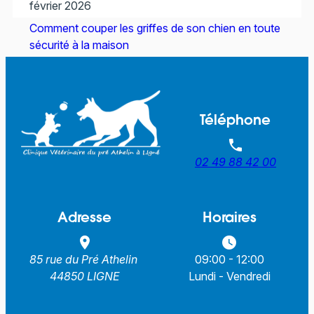
février 2026
Comment couper les griffes de son chien en toute
sécurité à la maison
Voir toutes les actualités
Téléphone
phone
02 49 88 42 00
Adresse
Horaires
place
watch_later
85 rue du Pré Athelin
09:00 - 12:00
44850 LIGNE
Lundi - Vendredi