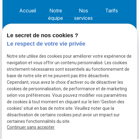
Accueil
Notre
Nos
Tarifs
équipe
services
Le secret de nos cookies ?
Actualités
Contact
Le respect de votre vie privée
Notre site utilise des cookies pour améliorer votre expérience de
Siret :
navigation et vous offrir un contenu personnalisé. Les cookies
Mentions légales
53075274000015
strictement nécessaires sont essentiels au fonctionnement de
base de notre site et ne peuvent pas être désactivés.
Cependant, vous avez le choix d'activer ou de désactiver les
Politique de
cookies de personnalisation, de performance et de marketing
confidentialité
selon vos préférences. Vous pouvez modifier vos paramètres
de cookies à tout moment en cliquant sur le lien 'Gestion des
Gestion
Plan du
cookies' situé en bas de notre site. Veuillez noter que la
des
site
désactivation de certains cookies peut avoir un impact sur
certaines fonctionnalités du site.
cookies
Continuer sans accepter