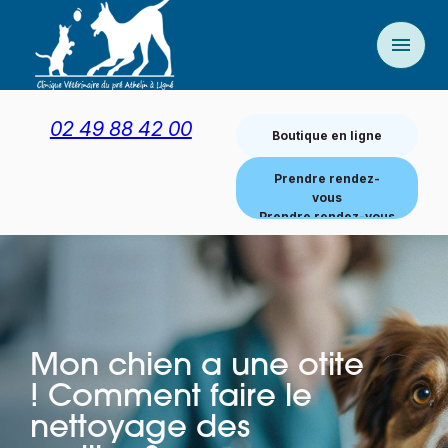
Panneau de gestion des cookies
menu
02 49 88 42 00
Boutique en ligne
Prendre rendez-
vous
Mon chien a une otite
! Comment faire le
nettoyage des