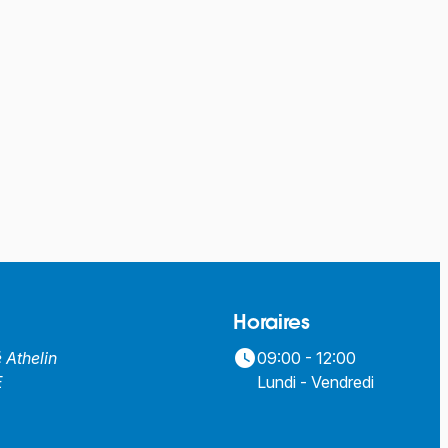
Horaires
watch_later
é Athelin
09:00 - 12:00
E
Lundi - Vendredi