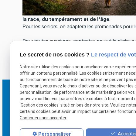
la race, du tempérament et de l'âge
.
Pour les seniors, on adaptera les promenades pour 
Pour toutes questions, contactez nous à la clinique 
via ce
formulaire de contact
.
Le secret de nos cookies ?
Le respect de vot
X (formerly Twitter) est désactivé.
Autoriser
Facebook est dé
Notre site utilise des cookies pour améliorer votre expérienc
offrir un contenu personnalisé. Les cookies strictement néce
au fonctionnement de base de notre site et ne peuvent pas ê
Cependant, vous avez le choix d'activer ou de désactiver les 
personnalisation, de performance et de marketing selon vos
Té
pouvez modifier vos paramètres de cookies à tout moment en 
'Gestion des cookies' situé en bas de notre site. Veuillez note
phon
certains cookies peut avoir un impact sur certaines fonctionna
Continuer sans accepter
Accepter
Personnaliser