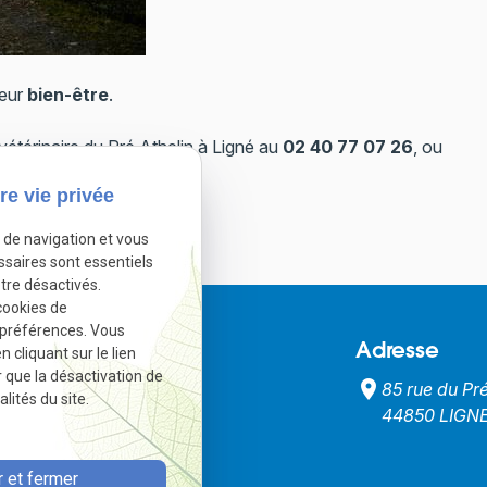
leur
bien-être
.
vétérinaire du Pré Athelin à Ligné au
02 40 77 07 26
, ou
re vie privée
sactivé.
Autoriser
e de navigation et vous
ssaires sont essentiels
tre désactivés.
cookies de
 préférences. Vous
léphone
Adresse
cliquant sur le lien
r que la désactivation de
e
place
02 49 88 42 00
85 rue du Pr
lités du site.
44850 LIGN
 et fermer