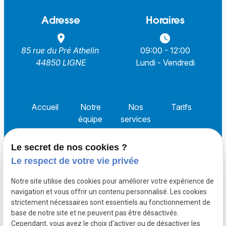
Adresse
Horaires
place
watch_later
85 rue du Pré Athelin
09:00 - 12:00
44850 LIGNE
Lundi - Vendredi
Accueil
Notre
Nos
Tarifs
équipe
services
Le secret de nos cookies ?
Actualités
Contact
Le respect de votre vie privée
Notre site utilise des cookies pour améliorer votre expérience de
Siret :
navigation et vous offrir un contenu personnalisé. Les cookies
Mentions légales
53075274000015
strictement nécessaires sont essentiels au fonctionnement de
base de notre site et ne peuvent pas être désactivés.
Cependant, vous avez le choix d'activer ou de désactiver les
Politique de